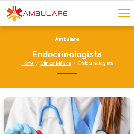
Ambulare
Endocrinologista
Home
Clínica Médica
Endocrinologista