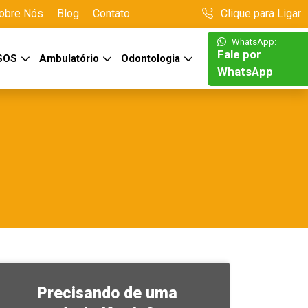
obre Nós
Blog
Contato
Clique para Ligar
WhatsApp:
Fale por
 SOS
Ambulatório
Odontologia
WhatsApp
Precisando de uma