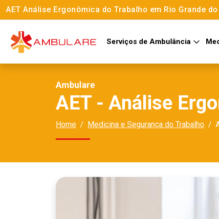
AET Análise Ergonômica do Trabalho em Rio Grande do 
Serviços de Ambulância
Med
Ambulare
AET - Análise Erg
Home
Medicina e Segurança do Trabalho