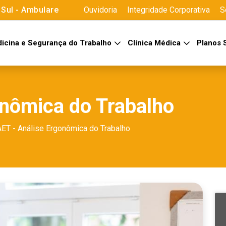
Sul - Ambulare
Ouvidoria
Integridade Corporativa
S
icina e Segurança do Trabalho
Clínica Médica
Planos
onômica do Trabalho
AET - Análise Ergonômica do Trabalho